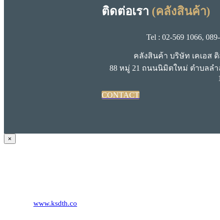
ติดต่อเรา
(คลังสินค้า)
Tel : 02-569 1066, 089
คลังสินค้า บริษัท เคเอส ด
88 หมู่ 21 ถนนนิมิตใหม่ ตำบลล
CONTACT
Close
×
product
quick
KS DISTRIBUTION
view
393 DKJ Building 1st Floor, Sukhonthasawat Road, Kwaeng Ladprao
Phone:
+66 (0) 2578 2988
Fax:
+66 (0) 2578 2358
Website:
www.ksdth.co
KS DISTRIBUTION