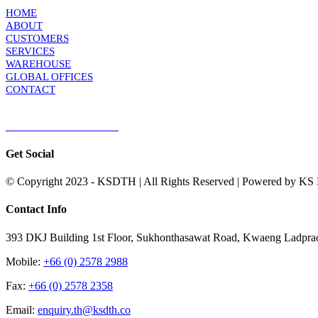
HOME
ABOUT
CUSTOMERS
SERVICES
WAREHOUSE
GLOBAL OFFICES
CONTACT
TERMS & CONDITIONS
Terms & Conditions of Sale
|
Terms & Conditions of Purchase
|
Privacy Poli
Get Social
© Copyright 2023 - KSDTH | All Rights Reserved | Powered by KS Di
Toggle
Contact Info
Sliding
Bar
393 DKJ Building 1st Floor, Sukhonthasawat Road, Kwaeng Ladpra
Area
Mobile:
+66 (0) 2578 2988
Fax:
+66 (0) 2578 2358
Email:
enquiry.th@ksdth.co